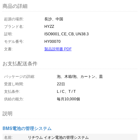
商品の詳細
起源の場所:
長沙、中国
ブランド名:
HYZZ
証明:
ISO9001, CE, CB, UN38.3
モデル番号:
HY00070
文書:
製品説明書 PDF
お支払配送条件
パッケージの詳細:
泡、木箱/泡、カートン、皿
受渡し時間:
22日
支払条件:
L / C、T / T
供給の能力:
毎月10,000個
説明
BMS電池の管理システム
名前:
リチウム イオン電池の管理システム