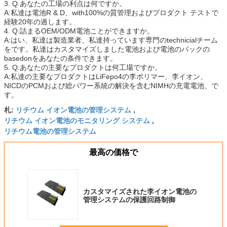
3. Q:あなたの工場の利点は何ですか。
A:私達は電池R & D、with100%の質管理およびプロダクト テストで
経験20年の過します。
4. Q:詰まるOEM/ODM電池ことができますか。
A:はい、私達は製造業者、私達持っています専門のtechnicialチーム
をです。私達はカスタマイズしました電池および電池のパックの
basedonをあなたの条件できます。
5. Q:あなたの主要なプロダクトは何工場ですか。
A:私達の主要なプロダクトはLiFepo4の李ポリマー、李イオン、
NICDのPCMおよび総パワー系統の解決を含むNIMHの充電電池、で
す。
リチウム イオン電池の管理システム
札:
,
リチウム イオン電池のモニタリング システム
,
リチウム電池の管理システム
最高の価格で
カスタマイズされた李イオン電池の
管理システムの保護回路制御