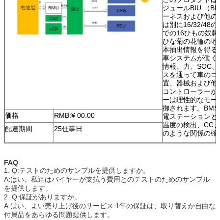
ジュールBIU （
ーネスおよび他の
は別に16/32/4
での16ひもの奴
ひな菊の花輪の地
本抽出情報を得る
車システムが働く
情報、力、SOC、
スを通って車のコ
置、器械および他
コントローラーが
ーは理性的なモー
御されます。BM
価格
RMB:¥ 00.00
電ステーションと
温度の検出、CC、
配達期間
25仕事日
のような関係の確
FAQ
1. Q:テストのためのサンプルを提供しますか。
A:はい、私達はバイヤーが支払う費用とのテストのためのサンプル
を提供します。
2. Q:保証がありますか。
A:はい、よい売り上げ後のサービス:1年の保証は、取り替えか自由な
付属品をあらゆる問題提供します。