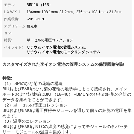
モデル:
BI5116 （16S）
L X W X H:
184mmx 108.1mmx 31.2mm、276mmx 108.1mmx 31.2mm
作業環境:
-20°C-60°C
アプリケーシ
観光車
ョン:
特長:
単一セルの電圧コレクション
リチウム イオン電池の管理システム
ハイライト:
,
リチウム イオン電池のモニタリング システム
カスタマイズされた李イオン電池の管理システムの保護回路制御
特徴:
（1） SPIのひな菊の花輪の構造
BIUおよびBMUはひな菊の花輪の地勢学によって接続され、メイン
ボードおよび奴隷板はBIU （16~48） +BMU*nのひもの細胞の合計の
データを集めることができます。
（2）単一セルの電圧コレクション
BIUおよびBMUは電圧獲得モジュールを通して個々の細胞の電圧を集
めます。
（3）温度のコレクション
BIUおよびBMUはNTCの温度の感覚によってモジュールの各バッテ
リー・モジュールの温度を集めます。