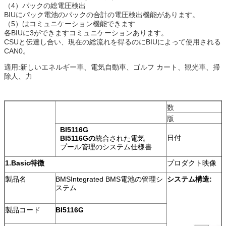
（4）パックの総電圧検出
BIUにパック電池のパックの合計の電圧検出機能があります。
（5）はコミュニケーション機能できます
各BIUに3ができますコミュニケーションあります。
CSUと伝達し合い、現在の総流れを得るのにBIUによって使用される
CAN0。
適用:新しいエネルギー車、電気自動車、ゴルフ カート、観光車、掃
除人、力
数
版
BI5116G
日付
BI5116Gの
統合された電気
プール管理のシステム仕様書
1.Basic特徴
プロダクト映像
製品名
BMSIntegrated BMS電池の管理シ
システム構造:
ステム
製品コード
BI5116G