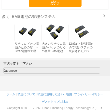
続行
BMS電池の管理システム
多く
の管理シ
リチウム イオン電
大きいリチウム電
12ボルトBMS電池
観光車BM
リチウム
池のための省エネ
池のパックのため
の管理システムの
管理シス
充電可能
BMS電池の管理シ
の軽量BMS電池の
統合されたバラン
電流
ム ポリマ
ステム
管理システム
スをとるBms電池
電池
言語を変えて下さい
Japanese
ホーム
|
私達について
|
私達に連絡しなさい
|
地図
|
プライバシーポリシー
デスクトップの眺め
Copyright © 2019 - 2026 Hunan Pinsheng Energy Technology Co., LTD..