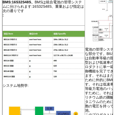
BMS:16S32S48S、
BMSは統合電池の管理システ
ムに分けられます:16S32S48S、重量および指定は
次の通りです
:
電池の管理システ
な部分です。BIU
は自動車等級の部品
型および低速車の
ロダクトに単一箱
御機能を完了でき
ます。それはまた
ために外的にBM
す。それは低速車
システム地勢学:
等級力電池のパッ
すために。それは
リチウム鉄の隣酸
タニウムのために
胞の電圧を持って
池。
このプロダクトは