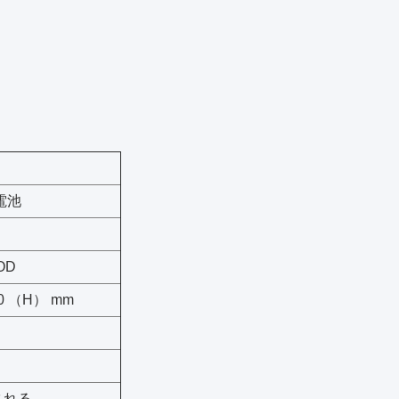
電池
OD
300 （H） mm
される