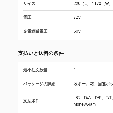
サイズ:
220（L） * 170（W）
電圧:
72V
充電遮断電圧:
60V
支払いと送料の条件
最小注文数量
1
パッケージの詳細
段ボール箱、国連ボ
L/C、D/A、D/P、
支払条件
MoneyGram