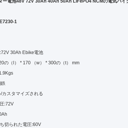
ー電池48V 72V 30Ah 40Ah 50Ah LiFePO4 NCMの
7230-1
72V 30Ah Ebike電池
20の（l） * 170 （w） * 300の（t） mm
.9Kgs
鋼鉄
黒い/カスタマイズされる
圧:72V
0Ah
断ち切られた電圧:60V