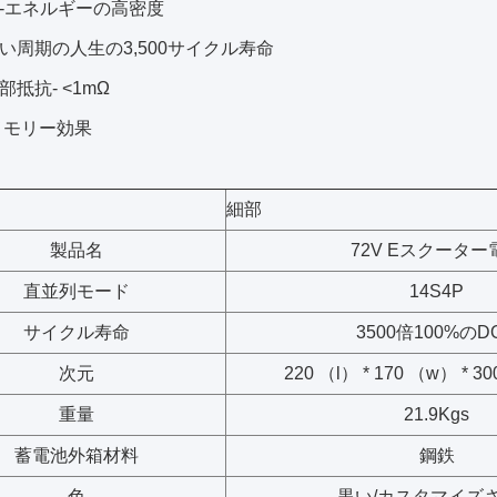
性能-エネルギーの高密度
長い周期の人生の3,500サイクル寿命
部抵抗- <1mΩ
 メモリー効果
細部
製品名
72V Eスクーター
直並列モード
14S4P
サイクル寿命
3500倍100%のD
次元
220 （l） * 170 （w） * 
重量
21.9Kgs
蓄電池外箱材料
鋼鉄
色
黒い/カスタマイズ