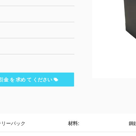
引金 を 求め て ください
材料:
バッテリーパック
鋼