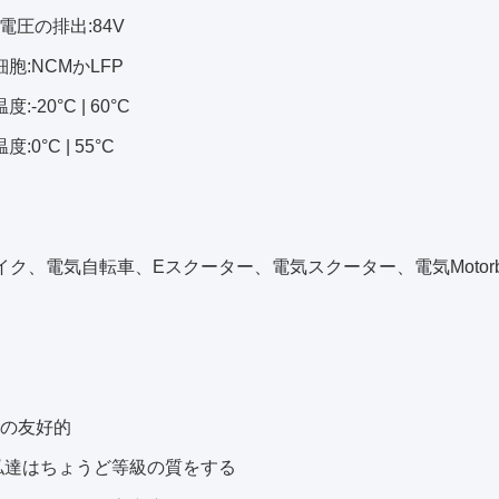
の電圧の排出:84V
池細胞:NCMかLFP
度:-20°C | 60°C
度:0°C | 55°C
イク、電気自転車、Eスクーター、電気スクーター、電気Motorbi
境の友好的
庫-私達はちょうど等級の質をする