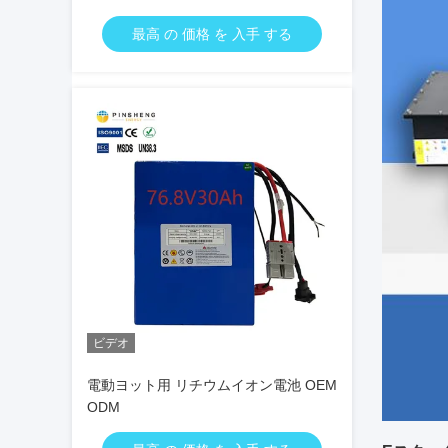
最高 の 価格 を 入手 する
ビデオ
電動ヨット用 リチウムイオン電池 OEM
ODM