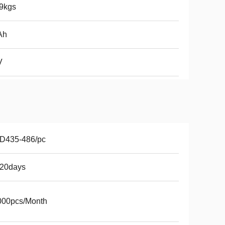
9kgs
Ah
V
D435-486/pc
-20days
000pcs/Month