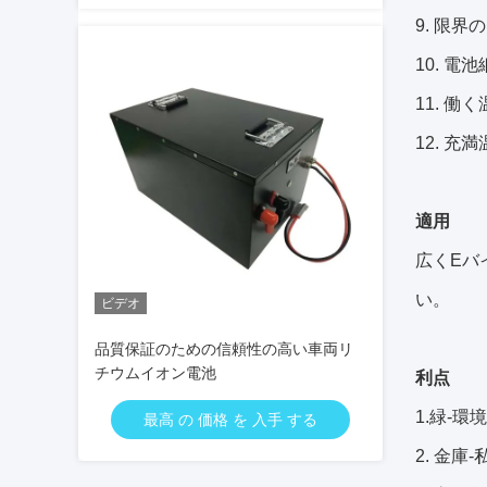
9. 限界
10. 電
11. 働く温
12. 充満温
適用
広くEバ
い。
ビデオ
品質保証のための信頼性の高い車両リ
チウムイオン電池
利点
1.緑-環
最高 の 価格 を 入手 する
2. 金