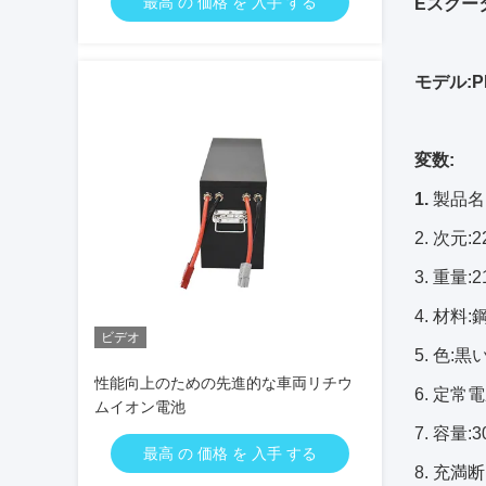
最高 の 価格 を 入手 する
Eスクータ
モデル:PE
変数:
1.
製品名:
2.
次元:2
3.
重量:21
4. 材料:
ビデオ
5. 色:
性能向上のための先進的な車両リチウ
6. 定常電
ムイオン電池
7. 容量:3
最高 の 価格 を 入手 する
8. 充満