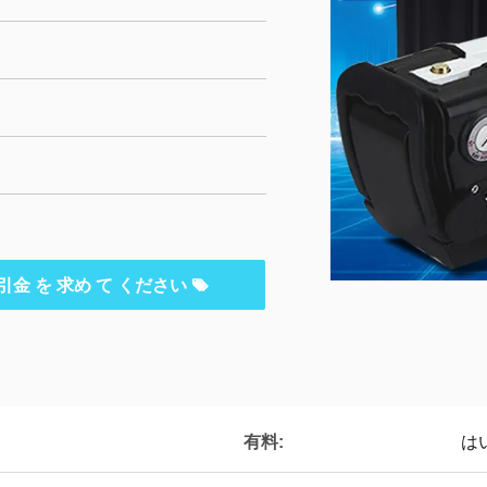
引金 を 求め て ください
有料:
は