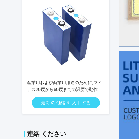
産業用および商業用用途のために,マイ
ナス20度から60度までの温度で動作す
るように設計された120Ah充電可能な
最高 の 価格 を 入手 する
リオン電池
連絡 ください