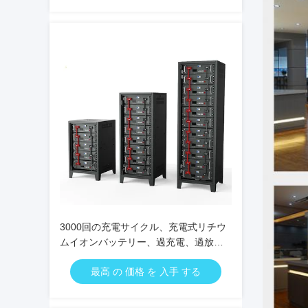
3000回の充電サイクル、充電式リチウ
ムイオンバッテリー、過充電、過放
電、過電流、短絡保護、CE、RoHS、
最高 の 価格 を 入手 する
UN38.3認証