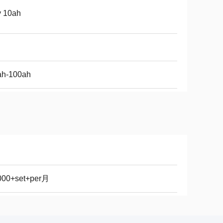
v 10ah
ah-100ah
000+set+per月