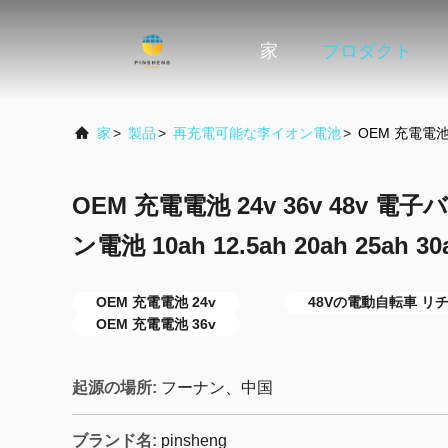
家
プロダクト
家
>
製品
>
再充電可能な李イオン電池
>
OEM 充電電池 
OEM 充電電池 24v 36v 48v
ン電池 10ah 12.5ah 20ah 25a
OEM 充電電池 24v
48Vの電動自転車 リ
OEM 充電電池 36v
起源の場所:
フーナン、中国
ブランド名:
pinsheng