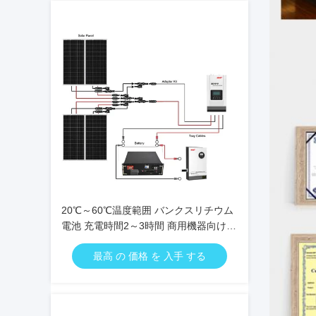
20℃～60℃温度範囲 バンクスリチウム
電池 充電時間2～3時間 商用機器向け耐
久性エネルギー貯蔵
最高 の 価格 を 入手 する