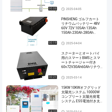
太陽エネルギーシステム
00:08
2025-04-05
PINSHENG ゴルフカート
リチウムバッテリー 48V
60V 72V 105Ah 135Ah
150Ah 230Ah 280Ah
Lifepo4 リチウムイオンバ
ッテリーパック ゴルフカ
車のリチウム イオン電池
00:19
2025-04-04
ート エビック
スクーターとオートバイ
用のスマートBMSとスマ
ートチャージャー付き
60v72V30Ah60Ahリチウ
ムEbikeバッテリー
車のリチウム イオン電池
00:21
2025-03-14
15KW 10KWオフグリッド
太陽光システム 10000W
コンプリート太陽光発電
システム ESS電池付き太
陽光パネル
太陽エネルギーシステム
04:33
2025-03-14