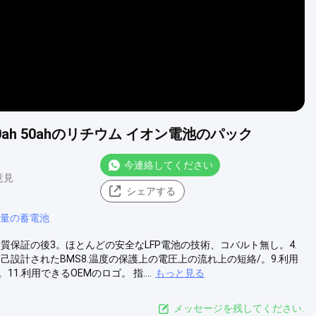
30ah 50ahのリチウム イオン電池のパック
今連絡してください
 意見
シェアする
量の蓄電池
および品質保証の後3。ほとんどの安全なLFP電池の技術、コバルト無し。4.
己設計されたBMS8.温度の保護上の電圧上の流れ上の短絡/。9.利用
11.利用できるOEMのロゴ。 指....
もっと見る
メッセージを残してください.