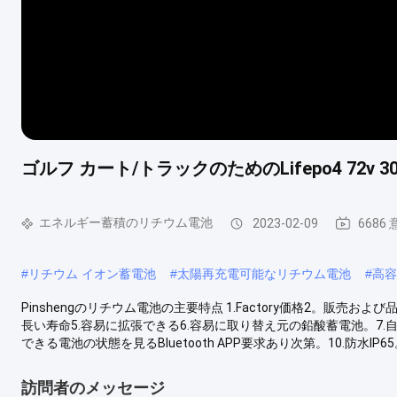
ゴルフ カート/トラックのためのLifepo4 72v 
エネルギー蓄積のリチウム電池
2023-02-09
6686
#
リチウム イオン蓄電池
#
太陽再充電可能なリチウム電池
#
高容
Pinshengのリチウム電池の主要特点 1.Factory価格2。販売
長い寿命5.容易に拡張できる6.容易に取り替え元の鉛酸蓄電池。7.自
できる電池の状態を見るBluetooth APP要求あり次第。10.防水IP65。
訪問者のメッセージ