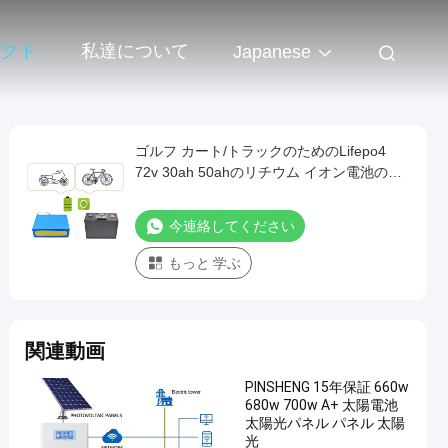
ダクト
私達について
Japanese
ゴルフ カート/トラックのためのLifepo4
72v 30ah 50ahのリチウム イオン電池のパ
ック
今連絡してください
もっと 学ぶ
関連動画
PINSHENG 15年保証 660w
680w 700w A+ 太陽電池
太陽光パネル パネル 太陽
光