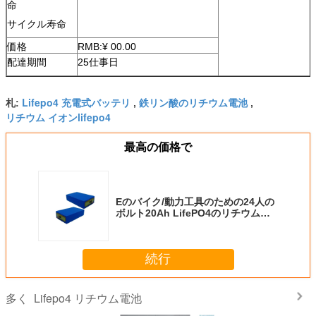
命
サイクル寿命
価格
RMB:¥ 00.00
配達期間
25仕事日
Lifepo4 充電式バッテリ
鉄リン酸のリチウム電池
札:
,
,
リチウム イオンlifepo4
最高の価格で
Eのバイク/動力工具のための24人の
ボルト20Ah LifePO4のリチウム電
池のライト級選手
続行
Lifepo4 リチウム電池
多く