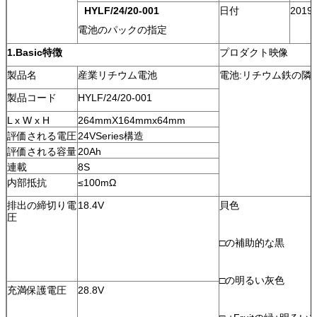
HYLF/24/20-001
日付
2019-
電池のパックの指定
1.Basic特徴
プロダクト映像
製品名
産業リチウム電池
電池:リチウム鉄の隣
製品コード
HYLF/24/20-001
L x W x H
264mmX164mmx64mm
評価される電圧
24VSeries構造
評価される容量
20Ah
連載
8S
内部抵抗
≤100mΩ
排出の締切り電
18.4V
貝色
圧
□の補助的な黒
□の明るい灰色
充満保護電圧
28.8V