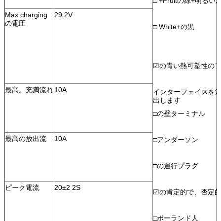
□ +Fruitの緑+明るい
Max.charging
29.2V
の電圧
□ White+の黒
☑の青い熱可塑性の
最高。充満流れ
10A
インターフェイスを
出します
□の壁ターミナル
最高の放出流
10A
□アンダーソン
□の運行プラグ
ピーク電流
20±2 2S
☑の肯定的で、否定
□ポーランド人