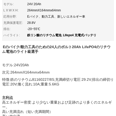
モデル:
24V 20Ah
L X W X H:
264mmX164mmx64mm
応用分野:
Eバイク、動力工具、新しいエネルギー車
充満保護電圧:
28.8V
排出:
-20~55℃
鉄リン酸のリチウム電池
Lifepo4 充電式バッテリ
ハイライト:
,
Eのバイク/動力工具のための24人のボルト20Ah LifePO4のリチウ
ム電池のライト級選手
モデル:24V20Ah
次元:264mmX164mmx64mm
特徴:鉄のリチウム81160227/8S;充満締切り電圧:29.2V;排出の締切り
電圧:20V;働く流れ:10A;重量:5.6KG
主利点
高エネルギー密度:より少ない重量および足跡のより多くのエネルギ
ー。
高い充満流れ（短い充満期間）