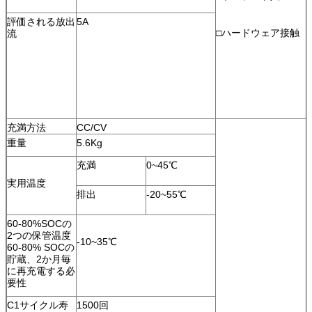
評価される放出
5A
□ハードウェア接触
流
充満方法
CC/CV
重量
5.6Kg
充満
0~45℃
実用温度
排出
-20~55℃
60-80%SOCの
2つの保管温度
-10~35℃
60-80% SOCの
貯蔵、2か月毎
に再充電する必
要性
C1サイクル寿
1500回