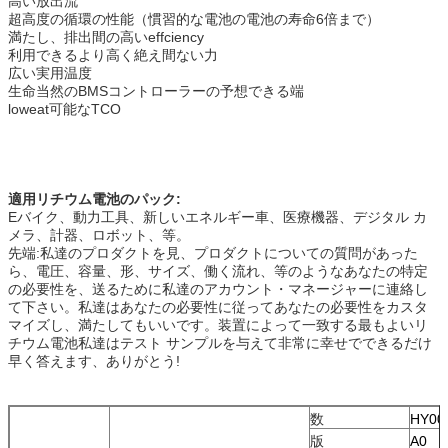
高い放出流
超高度の循環の性能（慣習的な電池の電池の寿命6倍まで）
満たし、排出間の高いeffciency
利用できるより高く絶え間ない力
広い実用温度
生命当然のBMSコントローラーの予想できる端
loweat可能なTCO
適用リチウム電池のパック:
Eバイク、動力工具、新しいエネルギー車、医療機器、デジタル カ
メラ、計器、ロボット、等。
先端:私達のプロダクトを見、プロダクトについての質問があった
ら、電圧、容量、形、サイズ、働く流れ、等のようなあなたの特定
の必要性を、送るために私達のアカウント・マネージャーに連絡し
て下さい。私達はあなたの必要性に従ってあなたの必要性をカスタ
マイズし、満たしてもいいです。装置によって一致する最もよいリ
チウム電池私達はテスト サンプルを与えて非常に幸せでできるだけ
早く答えます、ありがとう!
数
HY00
版
A0